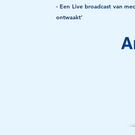
- Een Live broadcast van medi
ontwaakt’
A