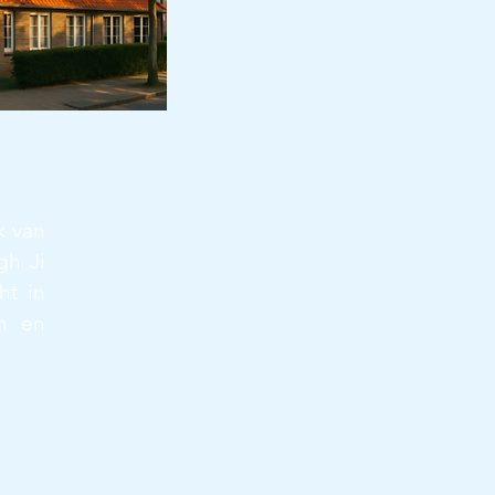
k van
gh Ji
ht in
en en