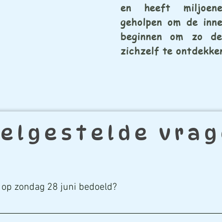
en heeft miljoen
geholpen om de inner
beginnen om zo de
zichzelf te ontdekke
elgestelde vra
 op zondag 28 juni bedoeld?
n meditatie en spiritualiteit. De Wetenschap der Spiritualiteit is 