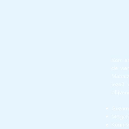
Kom en
de wer
Mahara
jezelf
blijven
Gezame
Mogelij
Kennis