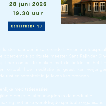
28 juni 2026
19.30 uur
REGISTREER NU
 luister naar een inspirerende LIVE online toespraa
eldberoemde spirituele meester Sant Rajinder Sin
j. Leer contact te maken met de liefde en het lic
 en ontdek hoe meditatie je geest kan verjong
de rust en sereniteit in je leven kan brengen.
nlijke meditatiesessies
kheid om je te laten inwijden in de meditatie
making met onze wereldwijde spirituele organisatie